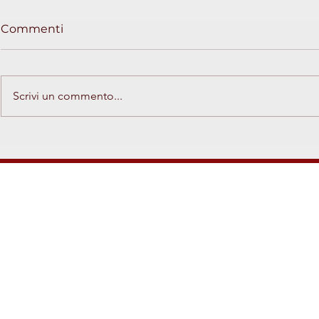
Commenti
Scrivi un commento...
Nord Ovest Cultura e
Nord Ovest
Ponente Vibes - Agosto
Ponente V