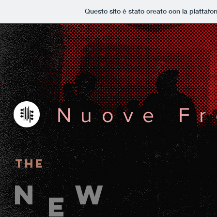
Questo sito è stato creato con la piattaf
Nuove Fr
THE
N
W
E